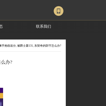
态
联系我们
 摊手抱怨送分, 被爵士轰131, 东契奇的防守怎么办?
怎么办?