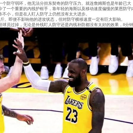
一个防守弱环，他无法分担东契奇的防守压力。就连詹姆斯也是年龄已大
少了一个重要的内线护框手，靠年轻的海斯以及移动速度偏慢的莱恩防守
步不小，但是在人盯人防守上仍然没有太大进步。
0公斤。即便不影响他的进攻状态，但对防守横移速度一定有巨大影响。
轻球员过掉，无论是外线盯人防守还是内线补防都没有太好的效果，8分钟