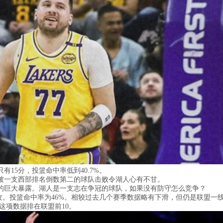
15分，投篮命中率低到40.7%。
，被一支西部排名倒数第二的球队击败令湖人心有不甘。
的巨大暴露。湖人是一支志在争冠的球队，如果没有防守怎么竞争？
5助攻。投篮命中率为46%。相较过去几个赛季数据略有下滑，但仍是联盟一
这项数据排在联盟前10。