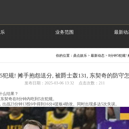
娱乐
业务范围
最新动
你的位置：
鼎点娱乐
>
最新动态
> 8分钟5犯规!
5犯规! 摊手抱怨送分, 被爵士轰131, 东契奇的防守
发布日期：2025-03-06 13:32 点击次数：211
什么结果？
东契奇在8分钟内吃到5次犯规。
战23分钟13投6中得到16分4篮板4助攻。同时出现多达5次失误。