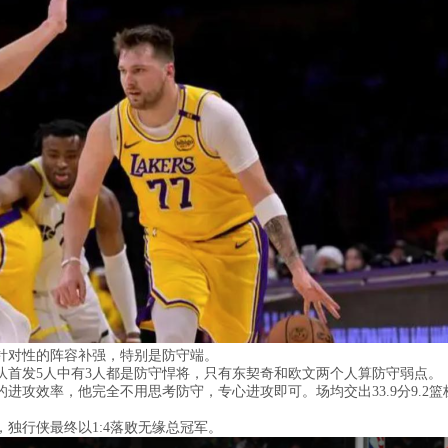
针对性的阵容补强，特别是防守端。
队首发5人中有3人都是防守悍将，只有东契奇和欧文两个人算防守弱点。
进攻效率，他完全不用思考防守，专心进攻即可。场均交出33.9分9.2篮
独行侠最终以1:4落败无缘总冠军。