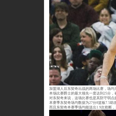
加盟湖人后东契奇出战的两场比赛，场均只有
本场比赛爵士的最大领先一度达到25分
对东契奇来说，这场比赛也是其防守弱点
本赛季东契奇场均数据为27分8篮板7.
而且东契奇本赛季场均能送出1.9次抢断，