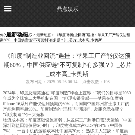
鼎点娱乐
最新动态
你的位置：
鼎点娱乐
>
最新动态
> 《印度“制造业回流”遇挫：苹果工厂产能仅达预
期60%，中国供应链“不可复制”有多强？》_芯片_成本高_卡奥斯
《印度“制造业回流”遇挫：苹果工厂产能仅达预
期60%，中国供应链“不可复制”有多强？》_芯片
_成本高_卡奥斯
发布日期：2025-06-26 06:14 点击次数：198
2024年，印度总理莫迪在“印度制造”峰会上宣称：“我们的目标是2030
年成为全球第二大手机制造国！”但现实很骨感——苹果在印度的
iPhone 16系列产能仅达到预期的60%，而同期中国郑州富士康工厂的
产能利用率超95%。印度制造的“理想”与“现实”，差距究竟在哪？
“印度制造”的三大短板
物流成本高：印度基础设施薄弱，从孟买工厂到港口需3天运输（中国
深圳到盐田港仅需6小时）；印度物流成本占GDP的14%（中国仅
7%），一台手机的运输成本比中国高20元； 熟练工人短缺：印度虽