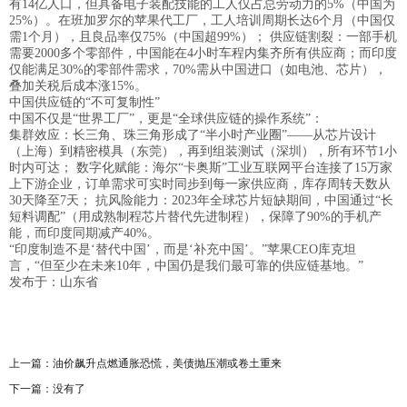
有14亿人口，但具备电子装配技能的工人仅占总劳动力的5%（中国为
25%）。在班加罗尔的苹果代工厂，工人培训周期长达6个月（中国仅
需1个月），且良品率仅75%（中国超99%）； 供应链割裂：一部手机
需要2000多个零部件，中国能在4小时车程内集齐所有供应商；而印度
仅能满足30%的零部件需求，70%需从中国进口（如电池、芯片），
叠加关税后成本涨15%。
中国供应链的“不可复制性”
中国不仅是“世界工厂”，更是“全球供应链的操作系统”：
集群效应：长三角、珠三角形成了“半小时产业圈”——从芯片设计
（上海）到精密模具（东莞），再到组装测试（深圳），所有环节1小
时内可达； 数字化赋能：海尔“卡奥斯”工业互联网平台连接了15万家
上下游企业，订单需求可实时同步到每一家供应商，库存周转天数从
30天降至7天； 抗风险能力：2023年全球芯片短缺期间，中国通过“长
短料调配”（用成熟制程芯片替代先进制程），保障了90%的手机产
能，而印度同期减产40%。
“印度制造不是‘替代中国’，而是‘补充中国’。”苹果CEO库克坦
言，“但至少在未来10年，中国仍是我们最可靠的供应链基地。”
发布于：山东省
上一篇：
油价飙升点燃通胀恐慌，美债抛压潮或卷土重来
下一篇：没有了